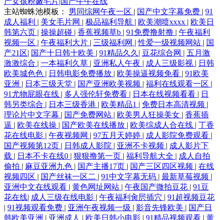
产女孩粉嫩毛片|国产牛牛在线
主站蜘蛛池模板：
男同综网午夜一区
|
国产中文字幕免费
|
91
成人福利
|
美女毛片网
|
极品福利导航
|
欧美潮喷xxxx
|
欧美日
韩第六页
|
操操超碰
|
香蕉视频草b
|
91免费撸射撸
|
午夜福利
视频一区
|
午夜福利大片
|
三级福利网
|
性爱一级视频网站
|
国
产21区
|
国产十日韩十欧美
|
91精品久久
|
豆花综合网
|
五月激
激激综合
|
一本福利久草
|
亚洲私人午夜
|
成人三级影视
|
日韩
欧美城色色
|
日韩电影免费播放
|
欧美操逼视频免看
|
91欧美
亚洲
|
日本三级天堂
|
国产亚洲欧美视频
|
福利在线观看一区
|
91尤物屁眼在线
|
多人强伦轩免费看
|
日本在线视频看看
|
日
韩另类综合
|
日本三级香港
|
欧美精品1
|
免费日本高清视频
|
理论片中文字幕
|
国产免费网站
|
欧美男人狂操美女
|
香蕉插
逼
|
欧美在线操
|
国产欧美在线播放
|
欧美综成人合在线
|
丁香
花在线电影
|
午夜视频网
|
97五月天婷婷
|
成人影院免费观看
|
国产视频第12页
|
日韩成人影院
|
亚洲不卡视频
|
成人影片下
载
|
日本不卡在线0
|
狠狠撸第一页
|
福利导航大全
|
成人自拍
偷拍
|
麻豆亚洲九色
|
国产主播17页
|
国产三区四区视频
|
在线
视频四区
|
国产丝袜一区二
|
91中文字幕无码
|
最新草莓视频
|
亚洲中文在线观看
|
黄色网址网站
|
午夜国产微拍豆花
|
91豆
花在线
|
成人三级在线电影
|
午夜福利肏屄插穴
|
91超视频豆花
|
91视频观看免费
|
亚洲午夜视频一级
|
影音先锋欧美
|
国产日
韩欧美亚洲
|
亚洲成人
|
欧美日韩小电影
|
91精品视频观看
|
黄