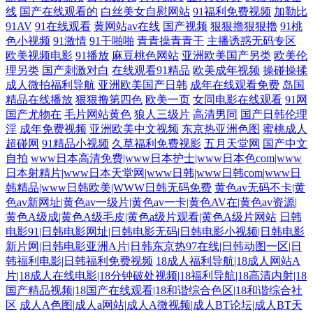
线
国产在线观看的
白丝美女自慰网站
91福利免费视频
加勒比
91AV
91在线观看
黄网站av在线
国产视频
狠狠擼狠狠擼
91桃
色小视频
91激情
91干啪啪
青青操青青干
主播诱惑无码专区
欧美视频电影
91播放
麻豆桃色网站
亚洲欧美国产另类
欧美伦
理另类
国产刺激对白
在线观看91精品
欧美成年视频
操碰操揉
成人微拍福利导航
亚洲欧美国产日韩
成年在线观看免费
岛国
精品在线播放
狠狠撸第四色
欧美一页
女同电影在线观看
91网
国产尤物在
毛片网站黄色
狼人三级片
高清男同
国产日韩伦理
淫
成年免费视频
亚洲欧美中文视频
东京热亚洲色图
蜜桃成人
超碰网
91精品小视频
久草福利免费视影
五月天堂网
国产中文
自拍
www日本高清免费|www日本护士|www日本色com|www
日本射精片|www日本天堂网|www日韩|www日韩com|www日
韩精品|www日韩欧美|WWW日韩无码免费
黄色av无码不卡|黄
色av新网址|黄色av一级片|黄色av一卡|黄色AV在|黄色av资源|
黄色A级成|黄色A级毛皮|黄色a级片观看|黄色A级片网站
日韩
电影91|日韩电影网址|日韩电影无码|日韩电影小视频|日韩电影
新片网|日韩电影亚洲A片|日韩东京热97在线|日韩动图一区|日
韩福利电影|日韩福利免费视频
18成人福利导航|18成人网站A
片|18成人在线电影|18分钟破处视频|18福利导航|18高清内射|18
国产精品视频|18国产在线观看|18和谐综合色区|18和谐综合社
区
成人A色图|成人a网站|成人A微视频|成人BT论坛|成人BT天