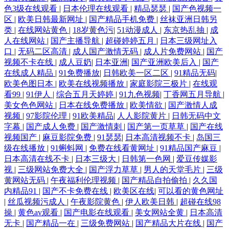
色3级在线观看
|
日本伦理在线观看
|
精品瑟瑟
|
国产色视频一
区
|
欧美日韩最新网址
|
国产精品手机免费
|
丝袜亚洲日韩另
类
|
在线网站黄色
|
18岁黄色污
|
51动漫成人
|
东京热乱抽
|
成
人在线网站
|
国产主播导航
|
超碰婷婷五月
|
日本三级网址入
口
|
无码二区高清
|
成人国产激情无码
|
成人片免费网站
|
国产
视频不卡在线
|
成人豆奶
|
日本亚洲
|
国产亚洲欧美后入
|
国产
在线成人精品
|
91免费播放
|
日韩欧美一区二区
|
91精品无码
|
欧美色图日本
|
欧美在线视频播放
|
家庭影院三极片
|
在线观
看99
|
91伊人
|
综合五月天婷婷
|
91九色视频
|
丁香网五月导航
|
美女色色网站
|
日本在线免费播放
|
欧美情欲
|
国产激情人成
视频
|
97影院伦理
|
91欧美精品
|
人人影院黄片
|
日韩无码中文
字幕
|
国产成人免费
|
国产激情刺
|
国产第一页草草
|
国产在线
视频国产
|
麻豆影院免费
|
91瑟瑟
|
日本高清视频不卡
|
岛国三
级在线播放
|
91蝌蚪网
|
免费在线看黄网址
|
91精品国产麻豆
|
日本高清在线不卡
|
日本三级大
|
日韩第一色网
|
爱豆传媒影
视
|
三级网站免费大全
|
国产浮力草草
|
男人的天堂毛片
|
三级
黄网站无码
|
午夜福利伦理视频
|
国产精品自拍偷拍
|
久久国
内精品91
|
国产不卡免费在线
|
欧美区在线
|
可以看的黄色网址
|
丝瓜视频污成人
|
午夜影院黄色
|
伊人欧美日韩
|
超碰在线98
操
|
黄色av观看
|
国产电影在线观看
|
美女网站全黄
|
日本高清
无卡
|
国产精品一在
|
三级免费网站
|
国产精品大片在线
|
国产