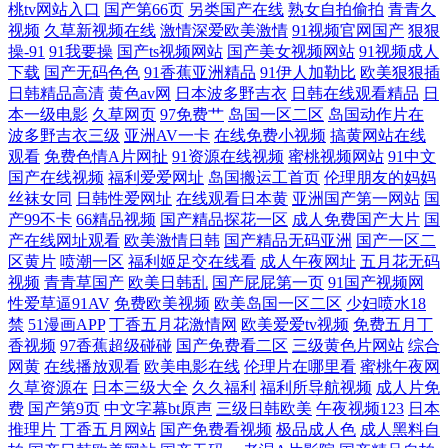
桃tv网站入口
国产第66页
另类国产在线
熟女自拍偷拍
青青久
网 福利二区第一页 成人中出色色 操碰免费视频在线观看 AV亚洲超碰
视频
久草新视频在线
激情深爱欧美激情
91视频官网国产
狠狠
操-91
91我要操
国产ts视频网站
国产美女视频网站
91视频成人
下载
国产无码色色
91香蕉亚洲精品
91伊人加勒比
欧美狠狠插
www色黑丝51 97精品视频 a在线观看 91最新播放地址 ts操逼视频 91在线
日韩精品高清
黄色av网
日本波多野吉衣
日韩在线观看精品
日
本一级电影
久草网页
97免费艹
岛国一区二区
岛国动作片在
观看免费 97人妻人人操人 91网站入口免费在线看 91在线视频在线播放 99
波多野吉衣三级
亚洲AV一卡
在线免费小视频
搞黄网站在线
观看
免费色情A片网扯
91资源在线视频
蜜桃视频网站
91中文
国产在线视频
福利爱爱网址
岛国搬运工首页
伦理朋友的妈妈
视频自拍在线 97香蕉伊人tv 97资源男天堂 91在线观看网站 91丝袜在线观
丝袜女同
日韩性爱网址
在线观看日本黄
亚洲国产第一网站
国
产99不卡
66精品视频
国产精品探花一区
成人免费国产大片
国
看 91青草婷婷青草 91后入在线 91成人在线免费视频 51福利视频导航 影音
产在线网址观看
欧美激情日韩
国产精品无码亚洲
国产一区二
区黄片
喷潮一区
福利姬足交在线看
成人午夜网址
五月花无码
先锋最新A片网 亚洲欧洲别类日本 午夜成人免费网站 四虎东方成人社区
视频
青青草国产
欧美日韩乱
国产屁屁第一页
91国产视频网
性爱草逼91AV
免费欧美视频
欧美岛国一区二区
少妇喷水18
禁
51漫画APP
丁香五月花激情网
欧美爱爱tv视频
免费五月丁
影库 少妇人妻久久 婷婷无码下载 午夜剧院蜜芽啊 先锋成人Av影院 亚洲
香视频
97香蕉超级碰碰
国产免费看二区
三级黄色片网站
综合
网黄
在线播放观看
欧美电影在线
伦理片在哪里看
蜜桃午夜网
日韩国产精 香蕉伊在 五月天丁香网 婷婷五月天深爱 手机看片1088
久草资源在
日本三级大全
久久福利
福利所导航视频
成人片免
费
国产第9页
中文字幕bt原声
三级日韩欧美
午夜视频123
日本
推理片
丁香五月网站
国产免费看视频
极品成人色
成人黑料自