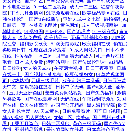
美女网站
|
国产21区
|
日韓免费高清无码
|
国产日韩欧美一区
|
日本电影三区
|
91一区二区视频
|
成人一二三区
|
红杏午夜影
院
|
丁香六月激情网
|
91视频观看在线
|
欧美极品专区在线
|
日
韩在线伦理
|
国产ts在线播放
|
亚洲人成中文电影
|
微拍福利91
|
日韩第二页
|
在线看伦理片
|
黄色网址
|
成人三级视频网站
|
加
勒比乱伦
|
91视频国
|
四虎色色
|
国产论理片
|
91三级在线
|
青青
操人人
|
久草免费视
|
欧美精品一
|
无码毛片基地免费
|
四虎影
院性交
|
福利影院欧美
|
52欧美撸影院
|
欧美福利在线
|
偷拍另
类欧美日韩
|
伦理在线免费观看
|
91成人网站入口
|
日本不卡
在线
|
性爱福利一区二区
|
国产高清无码成人
|
毛片色片在线
观看
|
日本成人免费
|
污网站网址
|
国产传媒伦理片
|
91精品
|
日日操碰
|
女人的天堂av
|
午夜两性视频
|
日日干夜夜爽
|
日韩
在线一卡
|
国产视频在线免费
|
麻豆传媒妇女
|
91草莓视频网
页
|
97热热插
|
无码三级毛片
|
欧美乱妇日本乱码
|
日韩亚洲欧
美中文
|
香蕉视频在线看
|
日韩中字无码
|
国产a级大全
|
爱草
91
|
五月天亚洲色图
|
羞羞免费网站视频
|
国产免费福利
|
激情
另类欧美
|
国产在线观看网
|
无码在线
|
午夜福利视频A
|
51国
产在线
|
欧美在线高清
|
97国产公开精品
|
黑人激情影院
|
欧美
女人乱伦性爱
|
AV天堂黄色
|
日韩免费看片
|
国产日B视频
|
日
韩A∨视频
|
男人网站AV
|
尤物二区
|
欧美sm
|
国产黑料在线观
看
|
丁香五月激色
|
日韩二区乱欲
|
黄色三级无码
|
国产做A∨
在线
|
亚洲精品影视
|
最污的网站在线看
|
日本高清色图视频
|