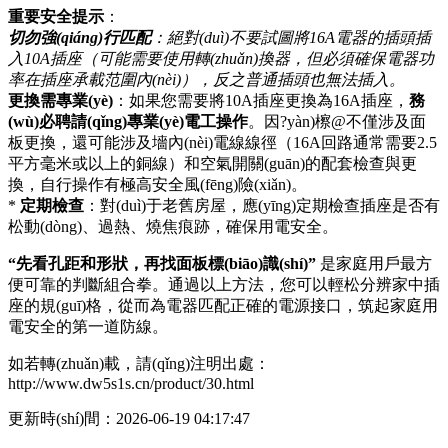
重要安全提示
：
切勿強(qiáng)行匹配
：絕對(duì)不要試圖將16A電器的插頭插
入10A插座（可能需要使用轉(zhuǎn)換器，但必須確保電器功
率在插座承載范圍內(nèi)），反之普通插頭也無法插入。
更換需專業(yè)
：如果您需要將10A插座更換為16A插座，
務
(wù)必聘請(qǐng)專業(yè)電工操作
。因?yàn)檫@不僅涉及面
板更換，還可能涉及墻內(nèi)電線線徑（16A回路通常需要2.5
平方毫米或以上的銅線）和空氣開關(guān)的配套檢查與更
換，自行操作有極高安全風(fēng)險(xiǎn)。
*
定期檢查
：對(duì)于老舊房屋，應(yīng)定期檢查插座是否有
松動(dòng)、過熱、燒焦痕跡，確保用電安全。
“先看孔距和形狀，再找面板標(biāo)識(shí)”
是家庭用戶最方
便可靠的判斷組合拳。通過以上方法，您可以輕松分辨家中插
座的規(guī)格，從而為電器匹配正確的電源接口，筑起家庭用
電安全的第一道防線。
如若轉(zhuǎn)載，請(qǐng)注明出處：
http://www.dw5s1s.cn/product/30.html
更新時(shí)間：2026-06-19 04:17:47