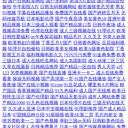
拍
国产日韩欧美网站
国产无码av
老湿A片影院
国产精品自拍
偷拍
牛牛影院A片
日韩无码视频网站
都市激情变态另类
男女
91视频
字幕在线精品播放
免费国产在线看
国产婷婷五月天
无
码传媒导航
日本电影伦理
国产午夜高清
美女黄色18
亚洲午夜
精品视频
日本三级成人观看
国产精品第12页
日韩午夜场
成人
视频高清免费
伦理在线影视
成人三级视频在线
91理论片
欧美
日韩性爱福利
av午夜探花福利
精品毛片
久久叉叉
另类人妖视
频
欧美熟妇穴视频
丁香五月V国产
日韩黄色网址
豆花福利视
频
轮理片自拍偷拍
日韩欧美美女视频
欧美A级黄色影院
丁香
影视五月花
福利视频电影久久
污污污污免费
91金典免费
欧美
三级日本
成人在线吃瓜网站
成人岛国影院
成人动漫二区三区
久草在线最新
日韩精品推荐
国产精品一区自拍
男人天堂
a片
123
另类视频欧美
国产在线直播
亚洲卡一卡二
成人在线免费
看黄
操操无码视频
国产高清第一页
91国产在线播放
国产女人
夜夜做
国产在线小视频
91com
91豆花成人
哪里有A片网址
精
产国品
香蕉视频国产精品
91九色福利
成人国产无线视
欧美日
韩性生活片
国产伦理剧
国产精品无套无码
成年人网站免费
国
产精品1000
91九色在线视频
日本伦理片在线
三级无码在线天
堂
久久成人亚洲
日本中文视频在线
伦理剧推荐
国产成人精品
日本
97甜桃品种介绍
91插插插
欧美SE第二页
毛片内射女
激
情另类欧美一二
国产色视频
孕妇三级av无码
日韩欧美色综合
美女社区成人
在线免费看片
日本一级
国产传媒视频网站
免费