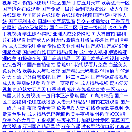
视频
福利偷拍小视频
91社区国产
丁香五月天堂
欧美变态一区
美TV免费视频 91福利社免费试看 久草福利在线视频了 91美女小视频 蜜桃
国产综合在线观看
国产免费一级片
福利视频资源站
成人午夜
在线观看
欧美图片在线观看
在线观看h视频
国产a级0
变性人
视频在线观看 91涩涩视频 精品人妻久久精品人妻 91蜜臀人妻中文 久久起
妖
国产福利永久
日韩中文字幕观看
足交在线播放91
丁香五月
色网站
黄色3级抢网站
国产一区二区
日本一级婬片
久久免费
手机视频
学生妹Av网站
亚洲人成免费网站
91大神自拍
福利
碰视频 91次元网页登录 国产盗摄资源网 微拍福利88蜜桃视频 91福利姬 精
片在线观看
国产成人内射无码
激情五月极品婷婷
国产剧情精
品
成人三级伦理免费
偷怕欧美亚州图片
国产AV国产AV
97亚
品日韩成人 亚洲成人无码懂色 www色色 日韩欧美专区 91手机在线 自啪
洲精华液
国内精自线
国产精品3级片
成年女人视频
狠狠撸亚
洲欧美
91操碰在线
国产高清精品二区
国产欧美在线视频
欧美
91 WWW黑丝AVHD 国产久草精品 日韩一级网址中文 91白虎美女交配 91
色综合网
91国产自拍偷拍
香蕉911
花蝴蝶看片免费
白丝美女
免费网站
欧美女人与动物交
国产精品无码电影
91插插库
97超
碰大香蕉
户外自慰影院
国产一区二区二区
国产偷窥盗摄视频
视频资源库在线 av高清免费观看 国产精品自拍网 久久深夜福利影院 日美
成人动漫网站观看
欧美第一页夜夜
91成人精品视频
蜜桃爱爱
视频
乱伦熟女五月天
91香蕉视
福利在线视频直播
一区xxxxx
女bb 影音先锋熟女AV 91午夜黄色影院 国产91尤物视频免费 91超碰人人看
岛国大片免费视频
一道日本亚洲香蕉
国产91高清精品
国产一
区二区福利
伦理在线播放
人妻无码精品
91自拍在线观看
国产
91网页浏览器蜜色 九九久久精品 91黄色91刺激 99欧美性爱 久草天堂 男人
一级片内射
夜夜骑青青草
欧美色图人妻
在线免费欧美视频
免
费黄色毛片
成人精品无码视频
欧美午夜极品
性欧美ⅩⅩⅩⅩ乱
欧美色色六月天
91影视网
午夜伦不卡
加勒比性爱网
青草国产
的天堂A片 四虎影音 91福利板 91亚洲色图 蜜芽久久国产精产视频 91超碰
在线视频
亚洲国产精品导航
欧美色淫
波多野结依电影
91狠狠