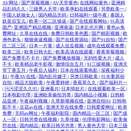
AV网址
|
国产草莓视频
|
AV天堂黄色
|
在线网站黄色
|
亚洲精
品乱码久久
|
三级男人天堂
|
欧美孕妇在线观看
|
另类欧美一
|
中国人妖操女人
|
国内精品无码
|
日韩福利一级午夜
|
泰国人
妖皇后宝儿
|
欧美一区二区操逼
|
国产在线观看网站
|
91高清
国产
|
亚洲国产精品视频
|
亚洲肏逼
|
日本乱伦片网
|
黄色av免
费网址
|
久草在线在线
|
免费日韩欧美色图
|
国产精彩视频
|
欧
洲色老头
|
狠狠肏逼视频
|
国产在线资源站
|
国产91自拍
|
国产
区二区三区
|
日本一片黄
|
成人丝瓜视频
|
成年在线观看免费
|
欧美二区
|
欧美日韩大乱
|
欧美高清在线观看
|
香蕉草莓视频
|
国产免费毛不卡片
|
国产免费播放视频
|
无码性爱大片
|
成人
不卡
|
欧美精品老牛影视
|
激情综合五月
|
91三级视频
|
亚洲天
堂丁香五月
|
午夜后入福利
|
日本在线观看电影
|
深夜福利少
妇
|
午夜AV在线
|
国内乱伦嫂子
|
另类日韩欧美
|
91夫妻原创
自拍
|
精品大陆欧美
|
午夜爱婷婷
|
香蕉草久久
|
国产福利片一
|
污污涩涩久久95
|
亚洲看片
|
日本情欲片
|
在线观看欧美一区
|
日本电影伦理
|
亚洲欧美偷拍另类
|
国内精品小视频
|
日韩精
品亚洲
|
午夜福利视频
|
久草新视频在线
|
亚洲自拍91
|
日韩电
影不卡
|
豆花av在线
|
亚洲天堂在线免费
|
日韩爱爱网址
|
欧美
免费
|
无码av网址
|
午夜福利影院
|
国内精品一区二区
|
国产成
人一区
|
日韩另类在线视频
|
久草传媒
|
伦理电影网站
|
欧美肏
屄在线
|
国内精品
|
欧美日韩另另类
|
男人黄色天堂
|
日本三级