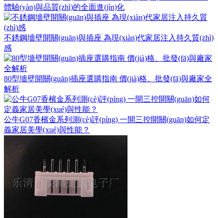
體驗(yàn)與品質(zhì)的全面進(jìn)化
不銹鋼墻壁開關(guān)與插座 為現(xiàn)代家居注入持久質(zhì)
感
80型墻壁開關(guān)插座選購指南 價(jià)格、批發(fā)與廠家全
解析
公牛G07香檳金系列測(cè)評(píng) 一開三控開關(guān)如何定
義家居美學(xué)與性能？