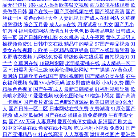
品无码短片
超碰成人操操
欧美猛交视频
西瓜影院在线观看
欧
欧美打炮 色色艹穴逼色色 伊人色爱影院 91老司机福利社 av无码福利 久久
美做受日韩
国产在线一
国产原创视频在线
国产视频高清
国产
丝袜一区
黄色av网址大全
人妻乱视
国产成人在线网站
久草视
精品欧美麻豆 亚洲肏屄在线播放 91看片地址 91视频在线观看18 老司机论
频资源站
综合五月香
成人app在线
四虎试看
91男女
国产男小
鲜肉同
福利影院网站
激情五月天色色
欧美极品电影
日韩成人
坛网址 日日骚夜夜撸 91探花色情 国内51视频 内射91 91黑丝足交在线观看
第一页
国产日韩欧美电影
久久机热
成人午夜网
黄色天堂男人
操视频免费91
日韩中文在线
精品中的精品
97国产精品视频
91
美女在线视频
51欧美
一区精品麻豆经典
国产在线观看资源
波
国内精品第五页 九九热视频无码 久草成人在线观看 亚洲影音先锋AV 91碰
多野洁衣视频
污网站免费看
特级欧美在线观看
自拍视频91
91
艹艹
久草网在线
18福利影院
老司机蜜桃在线
成人精品一区二
视频 东方AV在线伊人 久久精品欧美 91c在线 丁香五月月 欧美性人与兽 新
区
韩日爆乳无码三级
欧美伦理电影网站
艹艹操操
AV黄色观
看网站
日韩欧美在线国产
新91视频网
国产精品分类在线
97午
夜福利视频
岛国AV动作无码
波多野吉依电影
小h片免费
国产
日韩新片网 99国产精品综合专区 九九在线热播新地址 日韩美乳91 香蕉av
精品色色视屏
国产午夜成人
最新日韩精品
91福利视频导航
欧
美喷水影院
91爱爱视频
欧美色图论坛
91榴莲小视频
国产高清
91免费网站 97勉费 国产乱子伦 蜜桃视频免费版 性福五月天激情 91美女内
一卡新区
国产看片资源
二色吧97资源站
欧美日韩另类0
91华
人
国产日韩一区二区
日本网站在线免费
免费潮喷
91原创国产
射 国产传媒视频在线看 另类海角专区 性爱欧美第一页 91新人xh98hx新作
视频
成人吃瓜福利
国产在线9
操碰高清免费视频
午夜电影全
集
国产AV无码
人妻系列
爱豆传媒倩女幽魂
超清国产剧大全
91中文字幕在线
免费在线小视频
吃瓜福利小视频
免费91
国产
成人福利在线视频观看 欧美日韩在线22页 一本无码免费视频 99这里有精
日产亚洲精品
91社在线高清
人人草香蕉
激情另类图片
亚洲欧