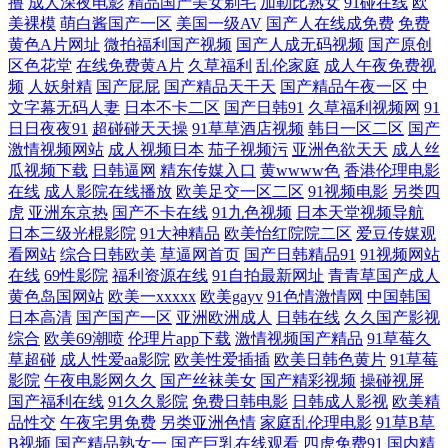
撸
成人深夜电影
精品国产美女剃毛
加勒比熟女
91碰在线
欧
人人摸 97色资源 九九精品视频日 四虎国产精品色色av 91噜在线观看 国产
美裸模
萌白酱国产一区
美国一级AV
国产人在线成免费
免费
黄色A片网址
微拍福利国产视频
国产人成无码视频
国产原创
区色花堂
在线免费黄A片
久草福利
乱伦家庭
成人午夜免费视
美女出水 麻豆专区免费观看 五月婷婷欧美色日韩 91免费在线播放 色女天
频
人妖射精
国产屁屁
国产精品天干天
国产精品午夜一区
中
文字幕无码人妻
日本不卡二区
国产日韩91
久草福利视频网
91
堂 成人深夜福利黄色在线 熟妇乱一区二区 91豆花网页在线看 www五月婷
日日夜夜91
超碰碰天天操
91草草酒店视频
韩日一区二区
国产
激情视频网站
成人视频日本
茄子视频污
亚洲色欲天天
成人丝
婷 欧美成人久久 99偷拍网 福利姬91 日韩Av另类 91久久草原 国产精品成
瓜视频下载
日韩逼网
精东传媒入口
黄wwww色
香港伦理电影
在线
成人影院在线播放
欧美足交一区二区
91视频电影
另类四
虎
亚洲东京热
国产不卡在线
91九色视频
日本天堂视频导航
人国产 亚洲欧美色图导航 91小骚逼 黄色美女三极网站 亚洲久热成人色网
日本三级光棍影院
91大神精品
欧美怡红院院二区
爱豆传媒观
看网站
综合日韩欧美
草逼网首页
国产日韩精品91
91视频网站
91涩涩视频 草草福利社 精品国产高清自在线拍 色色五月天激情综合网 91
在线
69性影院
福利资源在线
91自拍最新网址
青青草国产成人
黄色岛国网站
欧美一xxxxx
欧美gayv
91色情激情网
中国韩国
日本高清
国产国产一区
亚洲欧洲成人
日韩在线
久久国产影视
国产精品丝袜诱惑 国肏屄视频 探花对白 91国高清 91玉足在线看 国产人妻
综合
欧美69潮喷
伦理片app下载
激情视频国产精品
91草莓久
草超碰
成人性爱aa影院
欧美性爱插插
欧美日韩色黄片
91草莓
精品网址 一级少女一线天 国产伊人41p 影音先锋色婷婷 91色伦理 av导航
影院
午夜电影网久久
国产丝袜美女
国产精彩视频
操碰视屏
国产福利在线
91久久影院
免费日韩电影
日韩成人影视
欧美精
网在线 东京热大乱w姦 久久可香 日韩色图五月天 91黑丝变态 99热碰碰热
品性交
午夜宅男免费
另类亚洲色情
家庭乱伦理电影
91草B草
B视频
国产精品熟女一
国产巨乳在线观看
四虎免费91
国内精