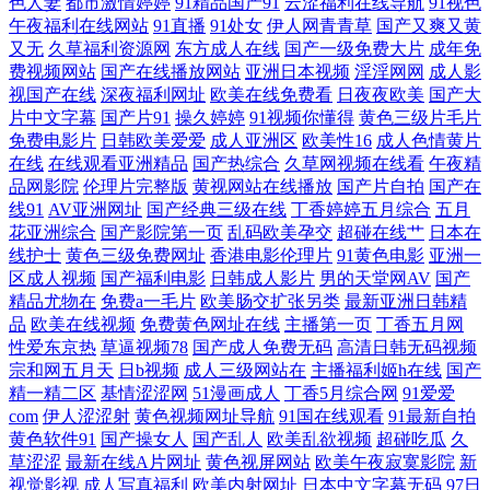
色人妻
都市激情婷婷
91精品国产91
云涩福利在线导航
91视色
午夜福利在线网站
91直播
91处女
伊人网青青草
国产又爽又黄
欧美性片久久网 91TV免费 www日韩无码 国产4区69 日本不卡一区 老湿机
又无
久草福利资源网
东方成人在线
国产一级免费大片
成年免
费视频网站
国产在线播放网站
亚洲日本视频
淫淫网网
成人影
试看福利社试看 91撸免费下载 吃瓜导航不卡 蜜臀三网站 青娱乐99在线 97
视国产在线
深夜福利网址
欧美在线免费看
日夜夜欧美
国产大
片中文字幕
国产片91
操久婷婷
91视频你懂得
黄色三级片毛片
色色超踫 日韩久草黄色电影视频 91超碰成人 黑丝袜足交 91精品大神 国产
免费电影片
日韩欧美爱爱
成人亚洲区
欧美性16
成人色情黄片
在线
在线观看亚洲精品
国产热综合
久草网视频在线看
午夜精
品网影院
伦理片完整版
黄视网站在线播放
国产片自拍
国产在
一卡二卡免费观 综合色网每天每夜日日 国产精品拍 性精品区 成人亚洲国
线91
AV亚洲网址
国产经典三级在线
丁香婷婷五月综合
五月
花亚洲综合
国产影院第一页
乱码欧美孕交
超碰在线艹
日本在
产欧美 手机免费福利视频91 91在线美女 日韩啪啪啪在线 91在线社区观察
线护士
黄色三级免费网址
香港电影伦理片
91黄色电影
亚洲一
区成人视频
国产福利电影
日韩成人影片
男的天堂网AV
国产
欧美变态bdsm 91蜜桃在线观看 精品自拍在线观看 91tv影院观看免费 大香
精品尤物在
免费a一毛片
欧美肠交扩张另类
最新亚洲日韩精
品
欧美在线视频
免费黄色网址在线
主播第一页
丁香五月网
性爱东京热
草逼视频78
国产成人免费无码
高清日韩无码视频
蕉999热视频 深爱91网 91在线综合视频 国产区视频 精品外日韩产色 韩国
宗和网五月天
日b视频
成人三级网站在
主播福利姬h在线
国产
精一精二区
基情涩涩网
51漫画成人
丁香5月综合网
91爱爱
午夜理论 国产6页 成人日批免费观看 阿v视频在线免费观看 97总资总站 91
com
伊人涩涩射
黄色视频网址导航
91国在线观看
91最新自拍
黄色软件91
国产操女人
国产乱人
欧美乱欲视频
超碰吃瓜
久
草涩涩
最新在线A片网址
黄色视屏网站
欧美午夜寂寞影院
新
微拍视频 91性生活短片 91社精品无码 91国产精品传媒电影 成人春色影视
视觉影视
成人写真福利
欧美内射网址
日本中文字幕无码
97日