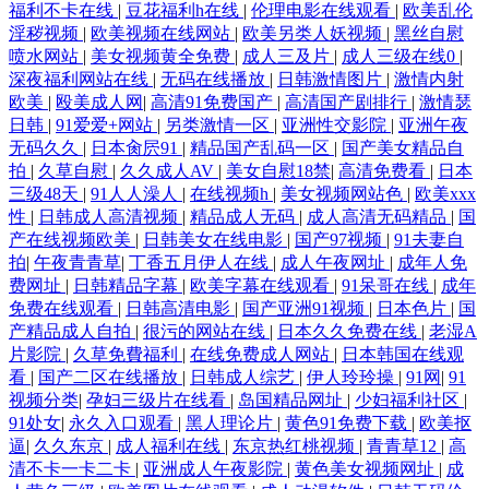
福利不卡在线
|
豆花福利h在线
|
伦理电影在线观看
|
欧美乱伦
淫秽视频
|
欧美视频在线网站
|
欧美另类人妖视频
|
黑丝自慰
喷水网站
|
美女视频黄全免费
|
成人三及片
|
成人三级在线0
|
深夜福利网站在线
|
无码在线播放
|
日韩激情图片
|
激情内射
欧美
|
殴美成人网
|
高清91免费国产
|
高清国产剧排行
|
激情瑟
日韩
|
91爱爱+网站
|
另类激情一区
|
亚洲性交影院
|
亚洲午夜
无码久久
|
日本肏屄91
|
精品国产乱码一区
|
国产美女精品自
拍
|
久草自慰
|
久久成人AV
|
美女自慰18禁
|
高清免费看
|
日本
三级48天
|
91人人澡人
|
在线视频h
|
美女视频网站色
|
欧美xxx
性
|
日韩成人高清视频
|
精品成人无码
|
成人高清无码精品
|
国
产在线视频欧美
|
日韩美女在线电影
|
国产97视频
|
91夫妻自
拍
|
午夜青青草
|
丁香五月伊人在线
|
成人午夜网址
|
成年人免
费网址
|
日韩精品字幕
|
欧美字幕在线观看
|
91呆哥在线
|
成年
免费在线观看
|
日韩高清电影
|
国产亚洲91视频
|
日本色片
|
国
产精品成人自拍
|
很污的网站在线
|
日本久久免费在线
|
老湿A
片影院
|
久草免費福利
|
在线免费成人网站
|
日本韩国在线观
看
|
国产二区在线播放
|
日韩成人综艺
|
伊人玲玲操
|
91网
|
91
视频分类
|
孕妇三级片在线看
|
岛国精品网址
|
少妇福利社区
|
91处女
|
永久入口观看
|
黑人理论片
|
黄色91免费下载
|
欧美抠
逼
|
久久东京
|
成人福利在线
|
东京热红桃视频
|
青青草12
|
高
清不卡一卡二卡
|
亚洲成人午夜影院
|
黄色美女视频网址
|
成