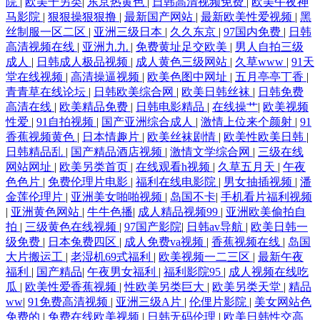
院
|
欧美干另类
|
东京热黄色
|
日韩高清视频免费
|
欧美午夜神
马影院
|
狠狠操狠狠撸
|
最新国产网站
|
最新欧美性爱视频
|
黑
丝制服一区二区
|
亚洲三级日本
|
久久东京
|
97国内免费
|
日韩
高清视频在线
|
亚洲九九
|
免费黄址足交欧美
|
男人自拍三级
成人
|
日韩成人极品视频
|
成人黄色三级网站
|
久草www
|
91天
堂在线视频
|
高清操逼视频
|
欧美色图中网址
|
五月亭亭丁香
|
青青草在线论坛
|
日韩欧美综合网
|
欧美日韩丝袜
|
日韩免费
高清在线
|
欧美精品免费
|
日韩电影精品
|
在线操艹
|
欧美视频
性爱
|
91自拍视频
|
国产亚洲综合成人
|
激情上位来个颜射
|
91
香蕉视频黄色
|
日本情趣片
|
欧美丝袜剧情
|
欧美性欧美日韩
|
日韩精品乱
|
国产精品酒店视频
|
激情文学综合网
|
三级在线
网站网址
|
欧美另类首页
|
在线观看h视频
|
久草五月天
|
午夜
色色片
|
免费伦理片电影
|
福利在线电影院
|
男女抽插视频
|
潘
金莲伦理片
|
亚洲美女啪啪视频
|
岛国不卡
|
手机看片福利视频
|
亚洲黄色网站
|
牛牛色播
|
成人精品视频99
|
亚洲欧美偷拍自
拍
|
三级黄色在线视频
|
97国产影院
|
日韩av导航
|
欧美日韩一
级免费
|
日本兔费四区
|
成人免费va视频
|
香蕉视频在线
|
岛国
大片搬运工
|
老湿机69式福利
|
欧美视频一二三区
|
最新午夜
福利
|
国产精品
|
午夜男女福利
|
福利影院95
|
成人视频在线吃
瓜
|
欧美性爱香蕉视频
|
性欧美另类巨大
|
欧美另类天堂
|
精品
ww
|
91免费高清视频
|
亚洲三级A片
|
伦俚片影院
|
美女网站色
免费的
|
免费在线欧美视频
|
日韩无码伦理
|
欧美日韩性交高