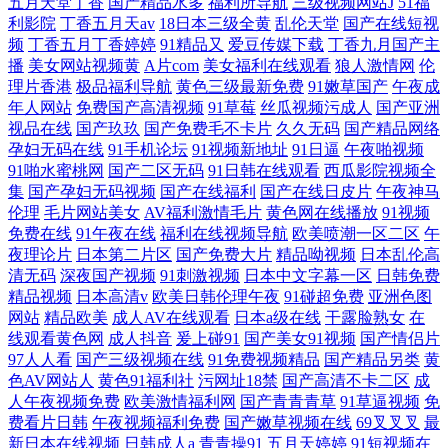
五月天堂丁香
国产精品水多
福利所导航
三级视频网站J
51福
利影院
丁香五月天av
18日本三级全黄
乱伦天堂
国产在线短视
频
丁香五月丁香婷婷
91精品又
爱豆传媒下载
丁香九月国产主
播
美女网站视频黄
A片com
美女福利在线观看
狼人激情网
伦
理片香港
极品福利导航
黄色三级最新免费
91嫩草国产
午夜成
年人网站
免费国产高清视频
91草莓
丝瓜视频污成人
国产亚洲
视品在线
国产玖玖
国产免费毛不卡片
久久无码
国产精品网络
孕妇无码在线
91手机论坛
91视频新地址
91日逼
午夜啪视频
91啪水蜜桃网
国产二区无码
91日韩在线观看
西瓜影院视频全
集
国产孕妇无码视频
国产在线福利
国产在线日皮片
午夜神马
伦理
毛片网站美女
AV福利激情毛片
黄色网在线播放
91视频
免费在线
91午夜在线
福利在线视频导航
欧美喷潮一区二区
午
夜理论片
日本第二片区
国产免费大片
精品呦视频
日本乱伦高
清无码
深夜国产视频
91刺激视频
日本中文字幕一区
日韩免费
精品视频
日本高清v
欧美日韩伦理午夜
91碰超免费
亚洲色图
网站
精品欧美
成人AV在线观看
日本a级在线
干露脸熟女
在
线观看黄色网
成人抖音
爰上碰91
国产美女91视频
国产情侣片
97人人看
国产三级视频在线
91免费视频精品
国产精品另类
黄
色AV网站人
黄色91福利社
污网址18禁
国产高清不卡二区
成
人午夜视频免费
欧美激情福利网
国产青青青草
91草逼视频
免
费看片日韩
午夜视频福利免费
国产嫩草视频在线
69叉叉叉
最
新日本在线视频
日韩成人a
青青操91
五月天婷婷
91短视频在