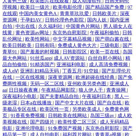
人黄色三级
|
欧美图片在线观看
|
成人动漫软件
|
日韩无码伦
理视频
|
欧美日一级片
|
欧美电影伦理
|
国产精品国产免费
|
97
在线观
|
中国内美女黄色A
|
青青草玖玖爱
|
日韩欧美片
|
深夜
资源网
|
干孕妇AV
|
日韩伦理色色影院
|
国内人妖
|
国内亚洲
自拍
|
中出在线
|
久久福利社
|
中国黄色片网站
|
男人插女人在
线黄
|
黄色资源av网址
|
东京热自慰影院
|
午夜福利偷拍
|
日韩
乱伦网址
|
欧美性网站
|
中文字幕精品视频
|
国产萌白酱在线
|
欧美日韩欧美
|
日韩有吗
|
免费成人黄色大片
|
三级电影
|
国产
青草91
|
国产羞羞的时视频
|
日韩影院区
|
欧美一页在线
|
岛国
最大色网站
|
91丝瓜app
|
成人AV资源站
|
白丝自慰小网站
|
精
品自拍偷拍
|
91精选国产
|
亚洲福利电影
|
成人高清免费视频
|
成人αⅤ
|
亚洲乱妇精品无码
|
丁香五月
|
91空姐
|
国产乱理伦片
在线
|
一区在线视频
|
深夜资源网
|
欧洲超碰在线经典
|
国产免
费两性视频
|
无码一区二区线
|
亚州欧美另类色图
|
亚洲成人
aa
|
日日操夜夜爽
|
午夜精品网影院
|
狼人伊人干
|
青青操网
|
深夜福利小电影
|
国产夫妻精品自拍
|
午夜福利日本
|
黑人一
级老湿
|
日本a在线播放
|
国产中文大片在线
|
国产自在线
|
欧
美极品专区在线
|
欧美区性一页
|
另类欧美成人
|
免费黄色网
页
|
91香蕉免费视频
|
日韩欧美在线网站
|
岛国三级av
|
成人欧
美视频在线
|
国产四级片
|
欧美性爱二区三区
|
成人无码精品
电影
|
亚洲伦理电影
|
91免费国产视频
|
东京热自慰影院
|
国产
精品第一页
|
成人自拍电影
|
福利荐片网站
|
青青草a视频
|
欧