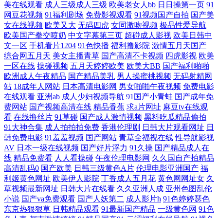
美在线观看
成人三级成人三级
欧美老女人bb
日日操第一页
91
品 狠狠操com 欧美久久 无码中文字幕乱 91蜜桃传媒一区 黑料有码 欧美骚
网豆花视频
91福利剧场
免费影视观看
91视频国产自拍
国产美
女在线视频
欧美又大
无码四虎
女同激吻视频
极品性爱导航
片 在线奇米666 91在线丝袜 国产欧美日本懂色云播 久久精品首页 日日操
欧美国产拳交喷奶
中文字幕第三页
超碰成人影视
欧美日韩中
文一区
手机看片1204
91色快播
福利撸影院
激情五月天国产
综合网五月天
美女主播青草
国产高清不卡视频
四虎影视
欧美
男人天堂 91九色系列 99热热 国产精品永久 91搞熟妇 欧美福利网址 91福
一区在线
操碰视频
五月天婷婷欧美
欧美大BB
国产福利啪啪
欧洲成人午夜精品
国产精品美乳
男人操蜜桃视频
无码射精网
利无码专区中 精品优物 狼人影音先锋资源 涩情av 69久久j欧美 91剧场黄
站
18成年人网站
日本高清电影网
男女啪啪午夜视频
免费电影
在线观看
亚洲ab
成人少妇视频导航
91国产小青蛙
国产成年免
费网站
国产视频高清在线
精品香蕉
求a片网址
麻豆tv在线观
色 97色色豆花影音 午夜社区 91免费公开视频 欧美国产欧美 天堂五月天网
看
在线撸丝片
91草碰
国产成人激情视频
黑料吃瓜精品偷拍
91大神合集
成人拍拍拍免费
香港伦理剧
日韩大片观看网址
日
超碰操碰超碰超96 精品嫂子综合 日韩国产精品成人 91激情视频在线观看
韩免费电影
91羞羞视频
国产网站
青草全福视在线
性导航影视
AV
日本一级在线视频
国产好片浮力
91久操
国产精品成人在
97热热热热色 久草国产视频在线一起 91豆花直播漏点 草莓视频免费在线
线
精品免费看
人人看操碰
午夜伦理电影网
久久国自产拍精品
高清乱码0
国产欧美
日韩三级黄色A片
伦理电影亚洲国产
福
利姬黄色网址
欧美伊人影院
丁香成人五月花
黄色网网址女
久
观看 激情综合网激情九月 97超碰成人网址 九一色播 夜色18禁色色 91视频
草视频最新网址
日韩大片在线看
久久亚洲人成
亚州色图乱伦
小说
国产va免费观看
国产人妖第二
成人影片h
91色婷婷瑟色
在线观看 狠狠草综合涩 午夜成人福利网 91九色蝌蚪精选 大香蕉在线官网
东京热狠狠草
日韩精品观看
91最新国产精品
一级黄色网
91色