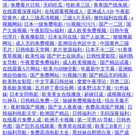
清
|
免费看片日韩
|
无码吃瓜
|
性欧美三区
|
青青国产线免观
|
在线观看深夜福利
|
在线观看视频成人
|
亚洲成人AB
|
午夜影
院黄色
|
成人三级高清视频
|
三级A片无码
|
微拍福利在线看
|
a
视频网站
|
日本一级免费电影
|
91视频污污污
|
国产一二区
|
国
产久操视频
|
午夜影院Se福利
|
成人欧美免费视频
|
日韩午夜
伦理片
|
夜夜撸影院
|
日本女同在线
|
国产人妖第二
|
狠狠撸新
网址
|
成人无码免费视频
|
亚洲综合色区中文
|
中国黄色三级
毛片
|
日韩电影天堂网
|
老片资源福利
|
日本不卡二区
|
91青青
青草视频
|
欧美性福
|
国产护士在病房a
|
日韩性爱影院
|
福利熟
女导航
|
午夜爱爱免费福利
|
成人欧美视频在
|
国产精品试看
|
在线观看A片网站
|
欧美与动物交配
|
年最新中文字幕
|
亚洲欧
洲自拍偷拍
|
国产免费网站
|
91视频污黄
|
国产精品无码电影
|
欧美熟女影院
|
中文字幕日韩丝袜
|
窝窝午夜理论
|
另类二区
|
香蕉欧美视频
|
五月婷丁香综合网
|
波多野洁衣下载
|
91色妹
妹
|
日本女同电影
|
欧美美女在线播放
|
超碰日逼
|
成视频在线
|
91神马
|
日韩精品免费一区
|
操碰免费视频在线
|
综合无毒不
卡
|
夜射猫国产视频
|
国产女人夜夜做
|
免费高清国产视频
|
日
韩福利电影天堂
|
欧洲国产精品
|
日韩福利片
|
无码深夜福利
|
在线看片免费人成
|
欧洲不卡视频
|
第一宅男AV导航
|
日韩色
色图
|
国产巨乳在线观看
|
青青草在线影视
|
欧美三B黄片
|
少
妇福利导航
|
免费高清电影大全
|
黑丝袜自慰喷白浆
|
国产成