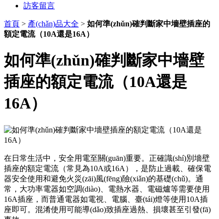
訪客留言
首頁
>
產(chǎn)品大全
>
如何準(zhǔn)確判斷家中墻壁插座的
額定電流（10A還是16A）
如何準(zhǔn)確判斷家中墻壁
插座的額定電流（10A還是
16A）
在日常生活中，安全用電至關(guān)重要。正確識(shí)別墻壁
插座的額定電流（常見為10A或16A），是防止過載、確保電
器安全使用和避免火災(zāi)風(fēng)險(xiǎn)的基礎(chǔ)。通
常，大功率電器如空調(diào)、電熱水器、電磁爐等需要使用
16A插座，而普通電器如電視、電腦、臺(tái)燈等使用10A插
座即可。混淆使用可能導(dǎo)致插座過熱、損壞甚至引發(fā)