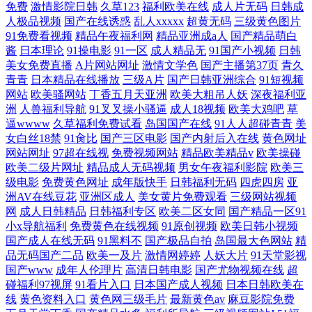
免费
激情影院日韩
久草123
福利欧美在线
成人片无码
日韩成
人极品视频
国产在线诱惑
乱人xxxxx
超黄无码
三级黄色图片
91免费看视频
精品午夜福利网
精品亚洲成a人
国产精品萌白
酱
日本理论
91操电影
91一区
成人精品无
91国产小视频
日韩
美女免费直播
A片网站网址
激情文学色
国产主播第37页
青久
青青
日本精品在线播放
三级A片
国产日韩亚洲综合
91短视频
网站
欧美骚网站
丁香五月天亚洲
欧美大粗吊人妖
深夜福利亚
洲
人兽福利导航
91叉叉操小骚逼
成人18视频
欧美大鸡吧
草
逼wwww
久草福利免费试看
岛国国产在线
91人人超碰青青
美
女白丝18禁
91肏比
国产三区电影
国产内射后入在线
黄色网址
网站网址
97超在线视
免费视频网站
精品欧美精品v
欧美操碰
欧美二级片网址
精品成人无码视频
男女午夜福利影院
欧美三
级电影
免费黄色网址
成年版快手
日韩福利无码
四虎四房
亚
洲AV在线豆花
亚洲区成人
美女黄片免费观看
三级网站视频
网
成人日韩精品
日韩福利专区
欧美二区女同
国产精品一区91
小x导航福利
免费黄色在线视频
91原创视频
欧美日韩小视频
国产成人在线无码
91黑料不
国产极品自拍
岛国最大色网站
精
品无码国产二品
欧美一及片
激情网婷婷
人妖大片
91天堂影视
国产www
成年人伦理片
高清日韩电影
国产尤物视频在线
超
碰福利97视屏
91看片入口
日本国产成人视频
日本日韩欧美在
线
黄色资料入口
黄色网三级毛片
最新黄色av
麻豆影院免费