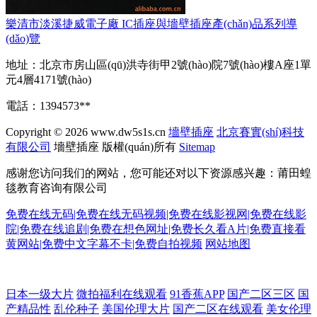
樂清市淡溪捷威電子廠 IC插座與墻壁插座產(chǎn)品系列導
(dǎo)覽
地址：北京市房山區(qū)洪寺街甲2號(hào)院7號(hào)樓A座1單
元4層4171號(hào)
電話：1394573**
Copyright © 2026
www.dw5s1s.cn
墻壁插座
北京賽實(shí)科技
有限公司
墻壁插座
版權(quán)所有
Sitemap
感谢您访问我们的网站，您可能还对以下资源感兴趣：莆田蝗
毯教育咨询有限公司
免费在线无码|免费在线无码视频|免费在线影视网|免费在线影
院|免费在线追剧|免费在想色网址|免费长久看A片|免费直接看
黄网站|免费中文字幕不卡|免费自拍视频
网站地图
手机福利视频导航0 熟女精品专区一区 日韩123区访问指南 91影院色色 欧
日本一级大片
微拍福利在线观看
91香蕉APP
国产二区三区
国
产精品性
乱伦种子
美国伦理大片
国产二区在线观看
美女伦理