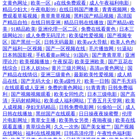
文黄色网址
|
欧美一区
|
a在线免费观看
|
成人午夜福利电影
|
精品少妇大
|
午夜电影99
|
在线日韩国产噢美
|
青青视频网
|
免
费观看草莓视频
|
青草青草视频
|
黑料国产精品视频
|
高清国
产精品自拍
|
在线日韩亚洲
|
精品日韩在线播放
|
国产精品v欧
美
|
91精品欧美
|
亚洲伦理一区二区
|
免费在线看黄色
|
日本三
级网站20
|
成人免费无码淫片
|
欧美猛性爱视频
|
国产视频专
区
|
国产黑丝一区
|
日韩无码最新
|
欧美aⅴ大导航
|
欧美人色色
|
国产福利一区视频
|
国产一区视频在线
|
毛片播放网
|
91逼站
|
日本韩国影视
|
手机看黄av网址
|
91国内
|
国产青青草草
|
亚洲
理论片
|
欧美视频播放
|
午夜探花
|
欧美亚洲欧美
|
国产豆花在
线综合
|
日本人妖bbw
|
黄片三级片网站
|
高清av黄色网址
|
国
产精品在线情侣
|
亚洲三级黄色
|
最新欧美性爱视频
|
成人精
品在线
|
国产无码大全
|
欧美a级性片
|
欧美一日韩
|
国产毛无码
|
在线观看成人亚洲
|
免费的黄色网站
|
91青青青
|
日韩免费福
利
|
国产视频视频观看
|
欧美女同性恋
|
日本三级电影
|
国产高
清
|
无码射精网站
|
欧美成人福利网站
|
丁香五月天堂网
|
欧美
人成视频
|
孕妇无码精品
|
日韩免费电影网
|
91偷拍一区
|
成人
日韩在线播放
|
黑丝国产在线观看
|
日日操夜夜操蜜臀
|
伦理
片电影网址
|
青草女主播
|
欧美熟女另类
|
夜啪夜操
|
欧美在线
观看直播
|
青草综合网
|
久久一次热
|
国产美女被艹
|
国产视频
在线网站
|
福利在线视频网
|
日韩高清伦理
|
午夜性色福利影