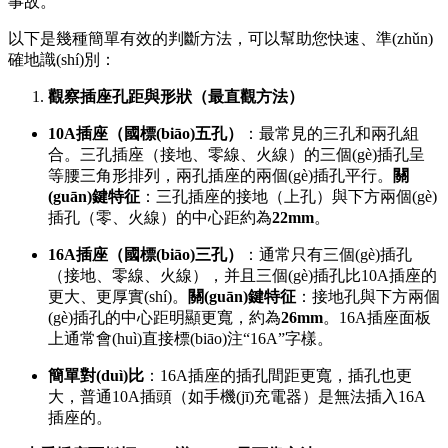
事故。
以下是幾種簡單有效的判斷方法，可以幫助您快速、準(zhǔn)
確地識(shí)別：
觀察插座孔距與形狀（最直觀方法）
10A插座（國標(biāo)五孔）
：最常見的三孔和兩孔組
合。三孔插座（接地、零線、火線）的三個(gè)插孔呈
等腰三角形排列，兩孔插座的兩個(gè)插孔平行。
關
(guān)鍵特征
：三孔插座的接地（上孔）與下方兩個(gè)
插孔（零、火線）的中心距約為
22mm
。
16A插座（國標(biāo)三孔）
：通常只有三個(gè)插孔
（接地、零線、火線），并且三個(gè)插孔比10A插座的
更大、更厚實(shí)。
關(guān)鍵特征
：接地孔與下方兩個
(gè)插孔的中心距明顯更寬，約為
26mm
。16A插座面板
上通常會(huì)直接標(biāo)注“16A”字樣。
簡單對(duì)比
：16A插座的插孔間距更寬，插孔也更
大，普通10A插頭（如手機(jī)充電器）是無法插入16A
插座的。