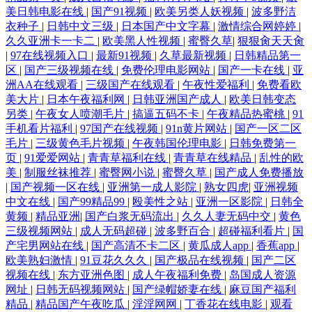
美日韩电影在线
|
国产91视频
|
欧美另类人妖视频
|
波多野洁
衣种子
|
日韩中文三级
|
日本国产中文字幕
|
激情综合网婷婷
|
久久亚洲卡一卡二
|
欧美黑人性视频
|
蜜臀久草
|
狠狠肏天天肏
|
97在线视频入口
|
最新91视频
|
久草最新视频
|
日韩精品第一
区
|
国产三级视频在线
|
免费伦理电影网站
|
国产一卡在线
|
亚
洲AA在线观看
|
三级国产在线观看
|
午夜性爱福利
|
免费看欧
美大片
|
日本午夜福利网
|
日韩亚洲国产成人
|
欧美日韩变态
另类
|
午夜女人喷潮毛片
|
搞逼五码不卡
|
午夜精品热蜜桃
|
91
手机看片福利
|
97国产在线视频
|
91n黄片网站
|
国产一区二区
毛片
|
三级黄色毛片视频
|
午夜韩国伦理电影
|
日韩免费第一
页
|
91爱爱网站
|
青青草福利在线
|
青青草在线精品
|
乱性的欧
美
|
制服丝袜推荐
|
蜜臀网小说
|
蜜臀久草
|
国产成人免费播放
|
国产视频一区在线
|
亚洲第一成人影院
|
熟女四虎
|
亚洲视频
中文在线
|
国产99精品99
|
殴美性之站
|
亚洲一区影院
|
日韩全
黄频
|
精品亚洲
|
国产白浆无码流出
|
久久人妻无码中交
|
黄色
三级视频网站
|
成人无码超碰
|
波多野百合
|
超碰福利看片
|
国
产宅男网站在线
|
国产高清不卡二区
|
黄瓜成人app
|
香蕉app
|
欧美熟妇激情
|
91豆花久久久
|
国产极品在线视频
|
国产二区
视频在线
|
东方亚洲色图
|
成人午夜福利免费
|
岛国成人资源
网址
|
日韩无码视频网站
|
国产绿帽娇妻在线
|
麻豆国产福利
精品
|
精品国产午夜吃瓜
|
淫淫网网
|
丁香花在线电影
|
观看