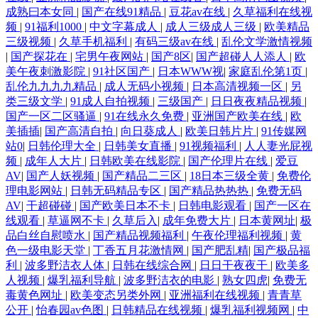
成熟曰本女同
|
国产在线91精品
|
豆花av在线
|
久草福利在线视
频
|
91福利1000
|
中文字幕成人
|
成人三级成人三级
|
欧美精品
三级视频
|
久草手机福利
|
有码三级av在线
|
乱伦文学激情视频
|
国产探花在
|
宅男午夜网站
|
国产8区
|
国产超碰人人添人
|
欧
美午夜刺激影院
|
91社区国产
|
日本WWW视
|
家庭乱伦第1页
|
乱伦九九九九精品
|
成人无码小视频
|
日本高清视频一区
|
另
类三级文学
|
91成人自拍视频
|
三级国产
|
日日夜夜精品视频
|
国产一区二区骚逼
|
91在线永久免费
|
亚洲国产欧美在线
|
欧
美插插
|
国产高清自拍
|
向日葵成人
|
欧美日韩片片
|
91传媒网
站0
|
日韩伦理大全
|
日韩美女直播
|
91视频福利
|
人人妻光屁视
频
|
成年人大片
|
日韩欧美在线影院
|
国产伦理片在线
|
爱豆
AV
|
国产人妖视频
|
国产精品二三区
|
18日本三级全黄
|
免费伦
理电影网站
|
日韩无码精品专区
|
国产精品热热热
|
免费无码
AV
|
干超碰碰
|
国产欧美日本不卡
|
日韩电影观看
|
国产一区在
线观看
|
草逼网不卡
|
久草后入
|
成年免费大片
|
日本黄网址
|
极
品白丝自慰喷水
|
国产精品视频福利
|
午夜伦理福利视频
|
黄
色一级电影天堂
|
丁香五月花激情网
|
国产肥乱精
|
国产极品福
利
|
波多野洁衣人体
|
日韩在线综合网
|
日日干夜夜干
|
欧美多
人视频
|
爆乳福利导航
|
波多野洁衣的电影
|
熟女四虎
|
免费无
毒黄色网址
|
欧美变态另类外网
|
亚洲福利在线视频
|
青青草
公开
|
怡春园av色图
|
日韩精品在线视频
|
爆乳福利视频网
|
中