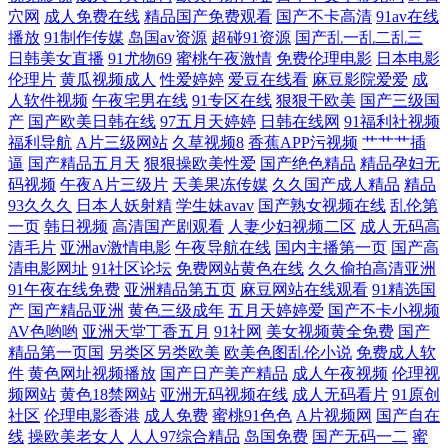
穴网
成人免费在线
精品国产免费观看
国产不卡高清
91av在线
在线 www麻酥酥福利姬 91在线网 91色导网站 91后入在线 91tv蜜桃 最新
播放
91制作传媒
岛国av资源
超碰91资源
国产乱一乱二乱三
日韩美女直播
91尤物69
蜜桃午夜激情
免费伦理电影
日本电影
黑料AV在线网站 91草13 在线视频第一页 亚洲精品无码护士一区 五月天色
伦理片
黄瓜视频成人
性爱婷婷
爱豆在线看
麻豆影院爱爱
成
人软件视频
午夜宅男在线
91专区在线
狠狠干欧美
国产三级国
产
国产欧美日韩在线
97五月天婷婷
日韩在线网
91福利社视频
社区 深爱激情五月婷婷网 人人射AV 蜜臀福利AV在线 欧美韩日一区自爱
福利导航
A片三级网站
久草视频8
香蕉APP污视频
艹艹艹插
逼
国产精品五月天
狠狠操欧美性爱
国产绝色精品
精品孕妇无
免费观看91看片 九九伦子片 国产午夜1024在线 国产精品区域一 丁香五月
码视频
午夜A片三级片
天美果冻传媒
久久国产成人精品
精品
93久久久
日本人妖射精
学生妹avav
国产熟女视频在线
乱伦第
天社区 操日韩第一页 97色色狼友 91中日在线 91永久免费网站 91桃色入口
一页
韩日视频
高清国产剧观看
人妻少妇视频二区
成人无码高
清毛片
亚洲av激情电影
午夜导航在线
国内主播第一页
国产高
清电影网址
91社区论坛
免费网站黄色在线
久久偷拍高清亚洲
91视频游艇 91美女在线 91国厂视频 91爱网国产探花 中文字幕37页 一区二
91午夜在线免费
亚洲精品第五页
麻豆网站在线观看
91精选国
产
国产精品亚洲
黄色三级成年
五月天婷婷爱
国产不卡小视频
区成人 亚洲AV电影影音先锋 亚洲艹逼在线 五月天婷婷不卡 丝袜足交91在
AV色哟哟
亚洲天堂丁香五月
91社网
美女视频黄全免费
国产
精品第一页国
另类区另类欧美
欧美色图乱伦小说
免费成人软
件
黄色网址视频播放
国产日产美产精品
成人午夜视频
伦理视
线 深夜福利3000 日韩乱论网站 人人干人人操av 欧美成免费网站 久久视频
频网站
黄色18禁网站
亚洲无码视频在线
成人无码看片
91原创
社区
伦理电影香港
成人免费
蜜桃91色色
A片视频网
国产自在
女人 久爱成人在线 九1免费网页 韩欧美日久 国产一级精品片 国产福利av
线
操欧美老女人
人人97综合精品
岛国免费
国产无码一二
蜜