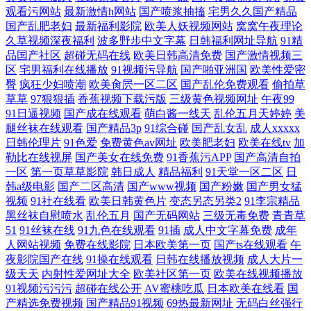
观看污网站
最新激情h网站
国产喷浆抽搐
宅男久久国产精品
国产乱肥老妇
最新福利影院
欧美人妖视频网站
窝窝午夜理论
久草视频深夜福利
波多野步中文字幕
日韩福利网址导航
91精
品国产社区
超碰无码在线
欧美日韩高清免费
国产激情视频三
区
宅男福利在线播放
91视频污导航
国产啪亚洲国
欧美性爱密
臀
疯狂少妇喷潮
欧美肏屄一区二区
国产乱伦免费观看
偷拍草
草草
97狠狠插
香蕉视频下载污版
三级黄色视频网址
午夜99
91日逼视频
国产成在线观看
萌白酱一线天
乱伦五月天婷婷
美
腿丝袜在线观看
国产精品3p
91综合碰
国产乱女乱
成人xxxxx
日韩伦理片
91色爱
免费黄色av网址
欧美肥老妇
欧美在线tv
加
勒比在线视屏
国产美女在线免费
91香蕉污APP
国产高清自拍
一区
第一页草草影院
韩日成人
精品福利
91天堂一区二区
日
韩a级电影
国产二区高清
国产www视频
国产粉嫩
国产男女猛
视频
91社在线看
欧美日韩黄色片
变态另态另类2
91李宗精品
黑丝袜自慰喷水
乱伦五月
国产无码网站
三级无毒免费
青青草
51
91丝袜在线
91九色在线观看
91插
成人中文字幕免费
成年
人网站视频
免费在线影院
日本欧美第一页
国产ts在线观看
午
夜影院国产在线
91操在线观看
日韩在线播放视频
成人大片一
级天天
内射性爱网址大全
欧美社区第一页
欧美在线视频播放
91视频污污污
超碰在线公开
AV蜜桃吃瓜
日本欧美在线看
国
产精选免费视频
国产精品91视频
69热最新网址
无码白丝强行