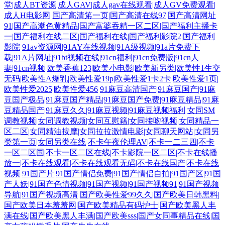
堂|成人BT资源|成人GAV|成人gav在线观看|成人GV免费观看|
成人H电影网
国产高清笫一页|国产高清在线97|国产高清网址
91|国产高潮色黄精品|国产富婆吞精一区二区|国产福利主播卡
一|国产福利在线二区|国产福利在线|国产福利影院2|国产福利
影院
91av资源网|91AY在线视频|91A级视频|91a片免费下
载|91A片网址|91bt视频在线|91cn福利|91cn免费版|91cn人
妻|91cn视频
欧美香蕉123|欧美小电影|欧美新另类|欧美性1生交
无码|欧美性A爆乳|欧美性爱19p|欧美性爱1卡2卡|欧美性爱1页|
欧美性爱2025|欧美性爱456
91麻豆高清国产|91麻豆国产|91麻
豆国产极品|91麻豆国产精品|91麻豆国产免费|91麻豆精品|91麻
豆精品国产|91麻豆久久|91麻豆视频|91麻豆视频福利
女同SM
调教视频|女同调教视频|女同互慰籍|女同接吻视频|女同精品一
区二区|女同精油按摩|女同拉拉激情电影|女同聊天网站|女同另
类第一页|女同另类在线
不卡午夜伦理AV|不卡一二三四|不卡
一区二区国|不卡一区二区在线|不卡影院一区二区|不卡在线播
放一|不卡在线观看|不卡在线观看无码|不卡在线国产|不卡在线
视频
91国产片|91国产情侣免费|91国产情侣自拍|91国产区|91国
产人妖|91国产色情视频|91国产视频|91国产视频91|91国产视频
导航|91国产视频高清
国产欧美性爱99久久|国产欧美日韩黑料|
国产欧美日本羞羞网|国产欧美精品有码护士|国产欧美黑人丰
满在线|国产欧美黑人丰满|国产欧美sss|国产女同事精品在线|国