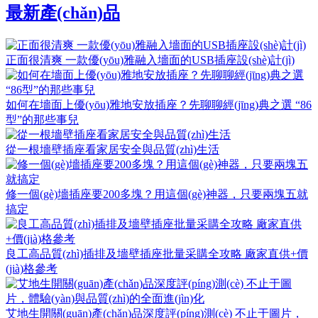
最新產(chǎn)品
正面很清爽 一款優(yōu)雅融入墻面的USB插座設(shè)計(jì)
如何在墻面上優(yōu)雅地安放插座？先聊聊經(jīng)典之選 “86
型”的那些事兒
從一根墻壁插座看家居安全與品質(zhì)生活
修一個(gè)墻插座要200多塊？用這個(gè)神器，只要兩塊五就
搞定
良工高品質(zhì)插排及墻壁插座批量采購全攻略 廠家直供+價
(jià)格參考
艾地生開關(guān)產(chǎn)品深度評(píng)測(cè) 不止于圖片，